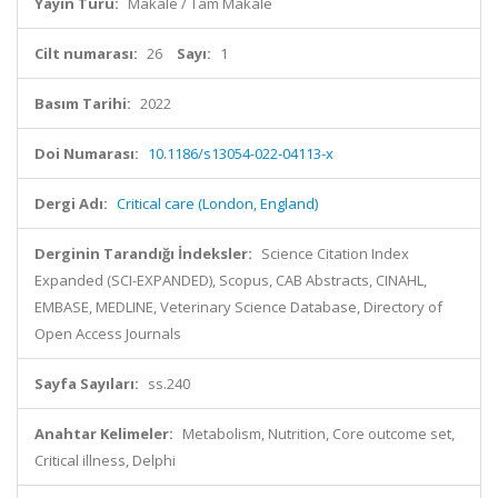
Yayın Türü:
Makale / Tam Makale
Cilt numarası:
26
Sayı:
1
Basım Tarihi:
2022
Doi Numarası:
10.1186/s13054-022-04113-x
Dergi Adı:
Critical care (London, England)
Derginin Tarandığı İndeksler:
Science Citation Index
Expanded (SCI-EXPANDED), Scopus, CAB Abstracts, CINAHL,
EMBASE, MEDLINE, Veterinary Science Database, Directory of
Open Access Journals
Sayfa Sayıları:
ss.240
Anahtar Kelimeler:
Metabolism, Nutrition, Core outcome set,
Critical illness, Delphi