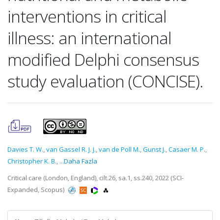
interventions in critical
illness: an international
modified Delphi consensus
study evaluation (CONCISE).
Davies T. W.
,
van Gassel R. J. J.
,
van de Poll M.
,
Gunst J.
,
Casaer M. P.
,
Christopher K. B.
,
...Daha Fazla
Critical care (London, England), cilt.26, sa.1, ss.240, 2022 (SCI-
Expanded, Scopus)