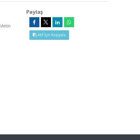
Paylaş
 Metin
Atıf İçin Kopyala