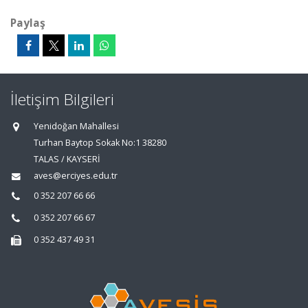
Paylaş
İletişim Bilgileri
Yenidoğan Mahallesi
Turhan Baytop Sokak No:1 38280
TALAS / KAYSERİ
aves@erciyes.edu.tr
0 352 207 66 66
0 352 207 66 67
0 352 437 49 31