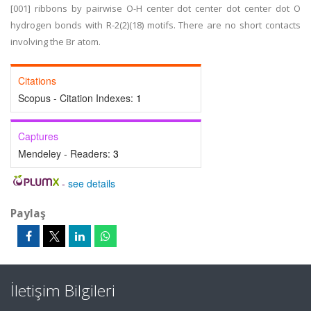
[001] ribbons by pairwise O-H center dot center dot center dot O
hydrogen bonds with R-2(2)(18) motifs. There are no short contacts
involving the Br atom.
Citations
Scopus - Citation Indexes:
1
Captures
Mendeley - Readers:
3
-
see details
Paylaş
İletişim Bilgileri