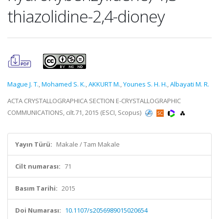
thiazolidine-2,4-dioney
Mague J. T.
,
Mohamed S. K.
,
AKKURT M.
,
Younes S. H. H.
,
Albayati M. R.
ACTA CRYSTALLOGRAPHICA SECTION E-CRYSTALLOGRAPHIC
COMMUNICATIONS, cilt.71, 2015 (ESCI, Scopus)
Yayın Türü:
Makale / Tam Makale
Cilt numarası:
71
Basım Tarihi:
2015
Doi Numarası:
10.1107/s2056989015020654