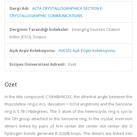
Dergi Adı:
ACTA CRYSTALLOGRAPHICA SECTION E-
CRYSTALLOGRAPHIC COMMUNICATIONS
Derginin Tarandığı İndeksler:
Emerging Sources Citation
Index (ESCI), Scopus
Açık Arşiv Koleksiyonu:
AVESİS Açık Erişim Koleksiyonu
Erciyes Üniversitesi Adresli:
Evet
Özet
In the title compound, C10H6BrNO3S, the dihedral angle between the
thiazolidine ring (r.m.s. deviation = 0.014 angstrom) and the benzene
ring is 5.78 (14)degrees. The S atom of the heterocyclic ring is syn to
the OH group attached to the benzene ring. In the crystal, inversion
dimers linked by pairs of N-H center dot center dot center dot O
hydrogen bonds generate R-2(2)(8) loops. The dimers are linked into