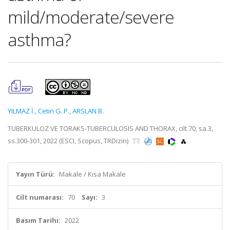
mild/moderate/severe
asthma?
YILMAZ İ.
,
Cetin G. P.
,
ARSLAN B.
TUBERKULOZ VE TORAKS-TUBERCULOSIS AND THORAX, cilt.70, sa.3,
ss.300-301, 2022 (ESCI, Scopus, TRDizin)
Yayın Türü:
Makale / Kısa Makale
Cilt numarası:
70
Sayı:
3
Basım Tarihi:
2022