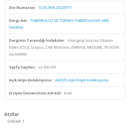
Doi Numarası:
10.5578/tt.20229711
Dergi Adı:
TUBERKULOZ VE TORAKS-TUBERCULOSIS AND
THORAX
Derginin Tarandığı İndeksler:
Emerging Sources Citation
Index (ESCI), Scopus, CAB Abstracts, EMBASE, MEDLINE, TR DİZİN
(ULAKBİM)
Sayfa Sayıları:
ss.300-301
Açık Arşiv Koleksiyonu:
AVESİS Açık Erişim Koleksiyonu
Erciyes Üniversitesi Adresli:
Evet
Atıflar
Sobiad: 1