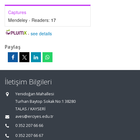
Captures
Mendeley - Readers:
17
-
see details
Paylaş
İletişim Bilgileri
Yenidoğan Mahallesi
Turhan Baytop Sokak No:1 38280
TALAS / KAYSERİ
aves@erciyes.edu.tr
0 352 207 66 66
0 352 207 66 67