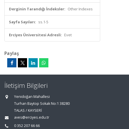
Derginin Tarandığı İndeksler:
Other Indexes
Sayfa Sayıları:
ss.1-5
Erciyes Üniversitesi Adresli:
Evet
Paylaş
İletişim Bilgileri
Yenidoğan Mahallesi
Turhan Baytop Sokak No:1 38280
TALAS / KAYSERİ
aves@erciyes.edu.tr
0 352 207 66 66