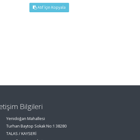
Atıf İçin Kopyala
letişim Bilgileri
Yenidoğan Mahallesi
Turhan Baytop Sokak No:1 38280
TALAS / KAYSERİ