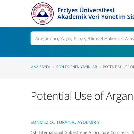
Erciyes Üniversitesi
Akademik Veri Yönetim Si
Ara
ANA SAYFA
SON EKLENEN YAYINLAR
POTENTIAL USE OF
Potential Use of Arga
SÖNMEZ O.
,
TURAN V.
,
AYDEMİR S.
1st. International Gobeklitepe Agriculture Congress., Ş