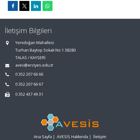
İletişim Bilgileri
Yenidoğan Mahallesi
Turhan Baytop Sokak No:1 38280
TALAS / KAYSERİ
aves@erciyes.edu.tr
0 352 207 66 66
0 352 207 66 67
0 352 437 49 31
Ana Sayfa
|
AVESİS Hakkında
|
İletişim