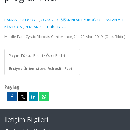
RAMASLI GÜRSOY T.
,
ONAY Z. R.
,
ŞİŞMANLAR EYÜBOĞLU T.
,
ASLAN A. T.
,
KİBAR B. S.
,
PEKCAN S.
,
...Daha Fazla
Middle East Cystic Fibrosis Conference, 21 - 23 Mart 2019, (Özet Bildiri)
Yayın Türü:
Bildiri / Özet Bildiri
Erciyes Üniversitesi Adresli:
Evet
Paylaş
İletişim Bilgileri