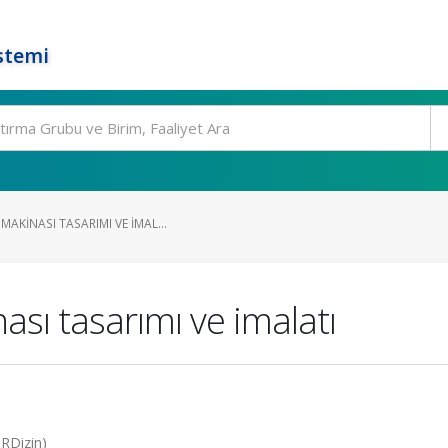
stemi
AKINASI TASARIMI VE IMAL...
sı tasarımı ve imalatı
TRDizin)