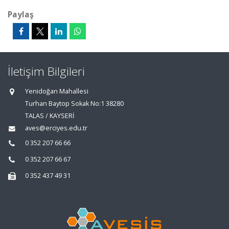
Paylaş
İletişim Bilgileri
Yenidoğan Mahallesi
Turhan Baytop Sokak No:1 38280
TALAS / KAYSERİ
aves@erciyes.edu.tr
0 352 207 66 66
0 352 207 66 67
0 352 437 49 31