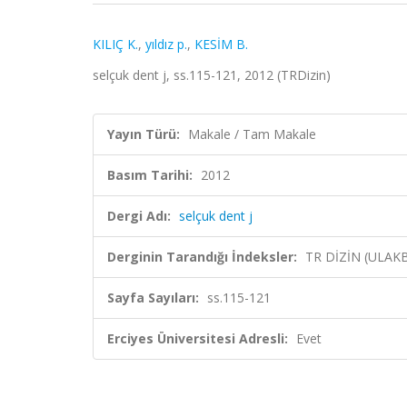
KILIÇ K.
,
yıldız p.
,
KESİM B.
selçuk dent j, ss.115-121, 2012 (TRDizin)
Yayın Türü:
Makale / Tam Makale
Basım Tarihi:
2012
Dergi Adı:
selçuk dent j
Derginin Tarandığı İndeksler:
TR DİZİN (ULAK
Sayfa Sayıları:
ss.115-121
Erciyes Üniversitesi Adresli:
Evet