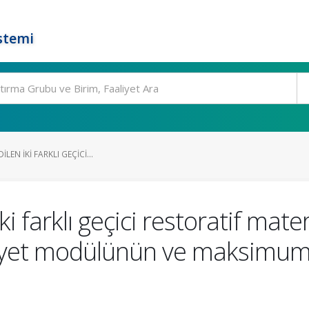
stemi
ILEN IKI FARKLI GEÇICI...
ki farklı geçici restoratif mate
tikiyet modülünün ve maksimum