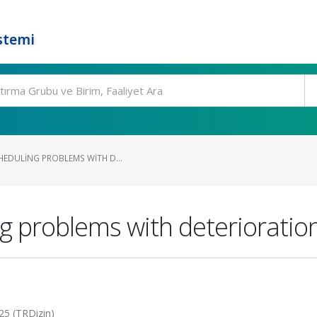
stemi
HEDULING PROBLEMS WITH D...
ng problems with deterioration
25 (TRDizin)