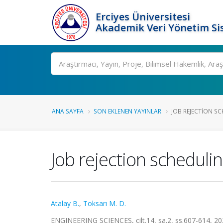
Erciyes Üniversitesi
Akademik Veri Yönetim Si
Ara
ANA SAYFA
SON EKLENEN YAYINLAR
JOB REJECTION SC
Job rejection scheduli
Atalay B.
,
Toksarı M. D.
ENGINEERING SCIENCES, cilt.14, sa.2, ss.607-614, 20