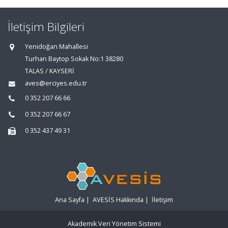
İletişim Bilgileri
Yenidoğan Mahallesi
Turhan Baytop Sokak No:1 38280
TALAS / KAYSERİ
aves@erciyes.edu.tr
0 352 207 66 66
0 352 207 66 67
0 352 437 49 31
Ana Sayfa
|
AVESİS Hakkında
|
İletişim
Akademik Veri Yönetim Sistemi