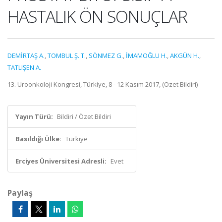
HASTALIK ÖN SONUÇLAR
DEMİRTAŞ A.
,
TOMBUL Ş. T.
,
SÖNMEZ G.
,
İMAMOĞLU H.
,
AKGÜN H.
,
TATLIŞEN A.
13. Üroonkoloji Kongresi, Türkiye, 8 - 12 Kasım 2017, (Özet Bildiri)
Yayın Türü:
Bildiri / Özet Bildiri
Basıldığı Ülke:
Türkiye
Erciyes Üniversitesi Adresli:
Evet
Paylaş