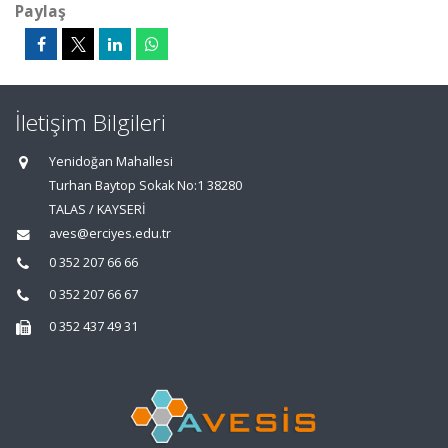
Paylaş
İletişim Bilgileri
Yenidoğan Mahallesi
Turhan Baytop Sokak No:1 38280
TALAS / KAYSERİ
aves@erciyes.edu.tr
0 352 207 66 66
0 352 207 66 67
0 352 437 49 31