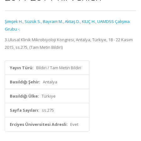
Şimşek H.
,
Süzük S.
,
Bayram M.
,
Aktaş D.
,
KILIÇ H.
,
UAMDSS Çalışma
Grubu -.
3.Ulusal Klinik Mikrobiyoloji Kongresi, Antalya, Türkiye, 18 - 22 Kasım
2015, ss.275, (Tam Metin Bildiri)
Yayın Türü:
Bildiri / Tam Metin Bildiri
Basıldığı Şehir:
Antalya
Basıldığı Ülke:
Türkiye
Sayfa Sayıları:
ss.275
Erciyes Üniversitesi Adresli:
Evet