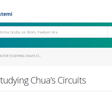
stemi
E FOR STUDYING CHUA’S CI...
tudying Chua’s Circuits