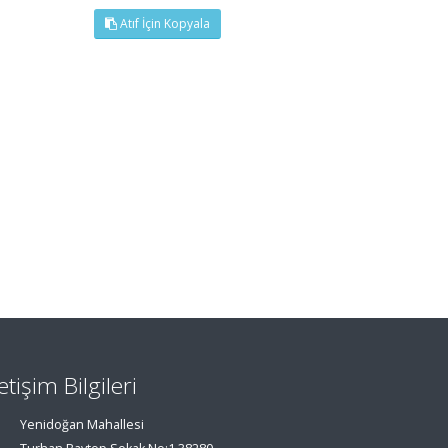
Atıf İçin Kopyala
letişim Bilgileri
Yenidoğan Mahallesi