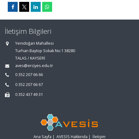
İletişim Bilgileri
Yenidoğan Mahallesi
Turhan Baytop Sokak No:1 38280
TALAS / KAYSERİ
aves@erciyes.edu.tr
0 352 207 66 66
0 352 207 66 67
0 352 437 49 31
Ana Sayfa
|
AVESİS Hakkında
|
İletişim