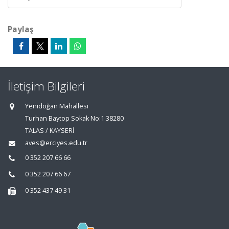
Paylaş
İletişim Bilgileri
Yenidoğan Mahallesi
Turhan Baytop Sokak No:1 38280
TALAS / KAYSERİ
aves@erciyes.edu.tr
0 352 207 66 66
0 352 207 66 67
0 352 437 49 31