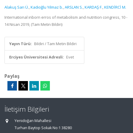
Alakuş Sarı Ü.
,
Kadıoğlu Yılmaz b.
,
ARSLAN S.
,
KARDAŞ F.
,
KENDİRCİ M.
International inborn erros of metabolism and nutrition congress, 10 -
14 Nisan 2019, (Tam Metin Bildiri)
Yayın Türü:
Bildiri / Tam Metin Bildiri
Erciyes Üniversitesi Adresli:
Evet
Paylaş
İletişim Bilgileri
Yenidoğan Mahallesi
Turhan Baytop Sokak No:1 38280