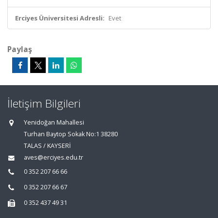
Erciyes Üniversitesi Adresli:
Evet
Paylaş
İletişim Bilgileri
Yenidoğan Mahallesi
Turhan Baytop Sokak No:1 38280
TALAS / KAYSERİ
aves@erciyes.edu.tr
0 352 207 66 66
0 352 207 66 67
0 352 437 49 31