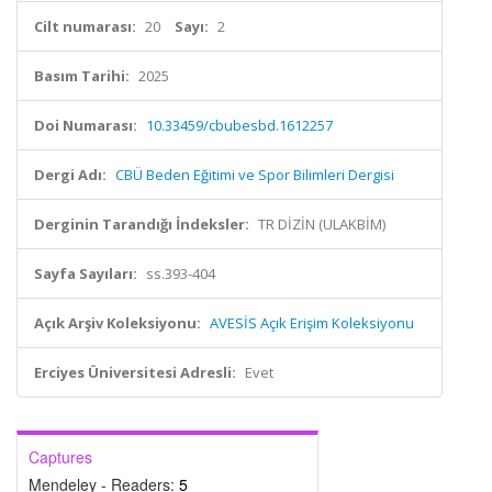
Cilt numarası:
20
Sayı:
2
Basım Tarihi:
2025
Doi Numarası:
10.33459/cbubesbd.1612257
Dergi Adı:
CBÜ Beden Eğitimi ve Spor Bilimleri Dergisi
Derginin Tarandığı İndeksler:
TR DİZİN (ULAKBİM)
Sayfa Sayıları:
ss.393-404
Açık Arşiv Koleksiyonu:
AVESİS Açık Erişim Koleksiyonu
Erciyes Üniversitesi Adresli:
Evet
Captures
Mendeley - Readers:
5