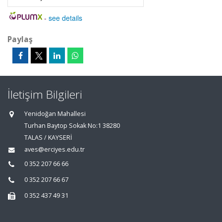
-
see details
Paylaş
İletişim Bilgileri
Yenidoğan Mahallesi
Turhan Baytop Sokak No:1 38280
TALAS / KAYSERİ
aves@erciyes.edu.tr
0 352 207 66 66
0 352 207 66 67
0 352 437 49 31