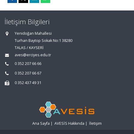
İletişim Bilgileri
Yenidoğan Mahallesi
Turhan Baytop Sokak No:1 38280
TALAS / KAYSERİ
aves@erciyes.edu.tr
0 352 207 66 66
0 352 207 66 67
0 352 437 49 31
Ana Sayfa
|
AVESİS Hakkında
|
İletişim