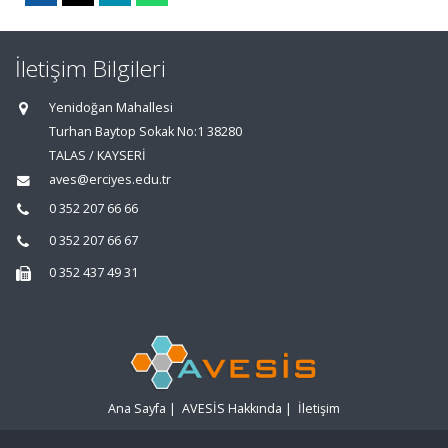
İletişim Bilgileri
Yenidoğan Mahallesi
Turhan Baytop Sokak No:1 38280
TALAS / KAYSERİ
aves@erciyes.edu.tr
0 352 207 66 66
0 352 207 66 67
0 352 437 49 31
Ana Sayfa
|
AVESİS Hakkında
|
İletişim