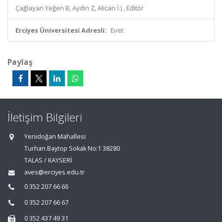
Çağlayan Yeğen B, Aydın Z, Alican İ.) , Editör
Erciyes Üniversitesi Adresli:
Evet
Paylaş
İletişim Bilgileri
Yenidoğan Mahallesi
Turhan Baytop Sokak No:1 38280
TALAS / KAYSERİ
aves@erciyes.edu.tr
0 352 207 66 66
0 352 207 66 67
0 352 437 49 31