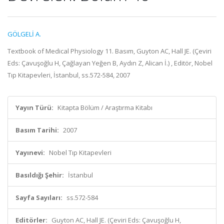
GÖLGELİ A.
Textbook of Medical Physiology 11. Basım, Guyton AC, Hall JE. (Çeviri
Eds: Çavuşoğlu H, Çağlayan Yeğen B, Aydın Z, Alican İ.) , Editör, Nobel
Tıp Kitapevleri, İstanbul, ss.572-584, 2007
Yayın Türü:
Kitapta Bölüm / Araştırma Kitabı
Basım Tarihi:
2007
Yayınevi:
Nobel Tıp Kitapevleri
Basıldığı Şehir:
İstanbul
Sayfa Sayıları:
ss.572-584
Editörler:
Guyton AC, Hall JE. (Çeviri Eds: Çavuşoğlu H,