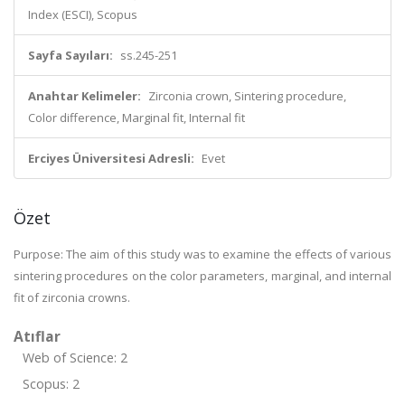
Index (ESCI), Scopus
Sayfa Sayıları:
ss.245-251
Anahtar Kelimeler:
Zirconia crown, Sintering procedure,
Color difference, Marginal fit, Internal fit
Erciyes Üniversitesi Adresli:
Evet
Özet
Purpose: The aim of this study was to examine the effects of various
sintering procedures on the color parameters, marginal, and internal
fit of zirconia crowns.
Atıflar
Web of Science: 2
Scopus: 2