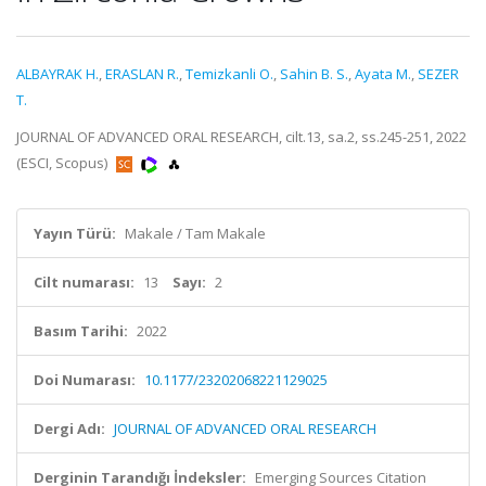
ALBAYRAK H.
,
ERASLAN R.
,
Temizkanli O.
,
Sahin B. S.
,
Ayata M.
,
SEZER
T.
JOURNAL OF ADVANCED ORAL RESEARCH, cilt.13, sa.2, ss.245-251, 2022
(ESCI, Scopus)
Yayın Türü:
Makale / Tam Makale
Cilt numarası:
13
Sayı:
2
Basım Tarihi:
2022
Doi Numarası:
10.1177/23202068221129025
Dergi Adı:
JOURNAL OF ADVANCED ORAL RESEARCH
Derginin Tarandığı İndeksler:
Emerging Sources Citation