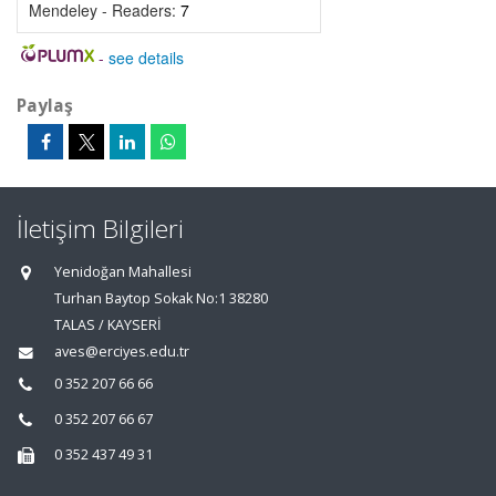
Mendeley - Readers:
7
-
see details
Paylaş
İletişim Bilgileri
Yenidoğan Mahallesi
Turhan Baytop Sokak No:1 38280
TALAS / KAYSERİ
aves@erciyes.edu.tr
0 352 207 66 66
0 352 207 66 67
0 352 437 49 31