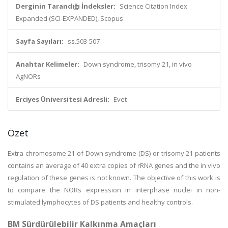
Derginin Tarandığı İndeksler:
Science Citation Index
Expanded (SCI-EXPANDED), Scopus
Sayfa Sayıları:
ss.503-507
Anahtar Kelimeler:
Down syndrome, trisomy 21, in vivo
AgNORs
Erciyes Üniversitesi Adresli:
Evet
Özet
Extra chromosome 21 of Down syndrome (DS) or trisomy 21 patients
contains an average of 40 extra copies of rRNA genes and the in vivo
regulation of these genes is not known. The objective of this work is
to compare the NORs expression in interphase nuclei in non-
stimulated lymphocytes of DS patients and healthy controls.
BM Sürdürülebilir Kalkınma Amaçları