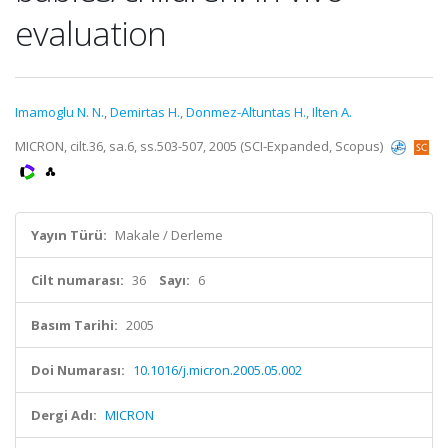
evaluation
Imamoglu N. N.
,
Demirtas H.
,
Donmez-Altuntas H.
,
Ilten A.
MICRON, cilt.36, sa.6, ss.503-507, 2005 (SCI-Expanded, Scopus)
Yayın Türü:
Makale / Derleme
Cilt numarası:
36
Sayı:
6
Basım Tarihi:
2005
Doi Numarası:
10.1016/j.micron.2005.05.002
Dergi Adı:
MICRON