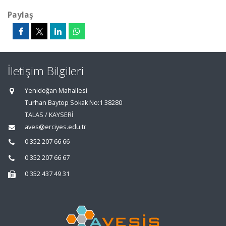
Paylaş
İletişim Bilgileri
Yenidoğan Mahallesi
Turhan Baytop Sokak No:1 38280
TALAS / KAYSERİ
aves@erciyes.edu.tr
0 352 207 66 66
0 352 207 66 67
0 352 437 49 31