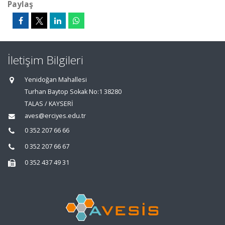
Paylaş
İletişim Bilgileri
Yenidoğan Mahallesi
Turhan Baytop Sokak No:1 38280
TALAS / KAYSERİ
aves@erciyes.edu.tr
0 352 207 66 66
0 352 207 66 67
0 352 437 49 31