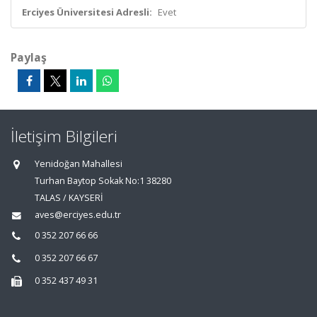
Erciyes Üniversitesi Adresli:
Evet
Paylaş
İletişim Bilgileri
Yenidoğan Mahallesi
Turhan Baytop Sokak No:1 38280
TALAS / KAYSERİ
aves@erciyes.edu.tr
0 352 207 66 66
0 352 207 66 67
0 352 437 49 31