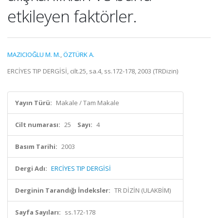
etkileyen faktörler.
MAZICIOĞLU M. M.
,
ÖZTÜRK A.
ERCİYES TIP DERGİSİ, cilt.25, sa.4, ss.172-178, 2003 (TRDizin)
Yayın Türü:
Makale / Tam Makale
Cilt numarası:
25
Sayı:
4
Basım Tarihi:
2003
Dergi Adı:
ERCİYES TIP DERGİSİ
Derginin Tarandığı İndeksler:
TR DİZİN (ULAKBİM)
Sayfa Sayıları:
ss.172-178