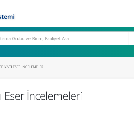
stemi
IYATI ESER İNCELEMELERI
 Eser İncelemeleri