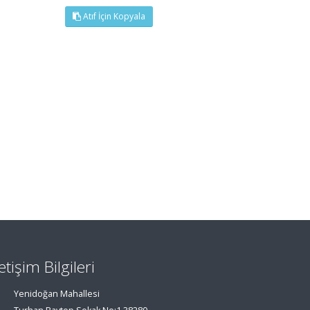
Atıf İçin Kopyala
letişim Bilgileri
Yenidoğan Mahallesi