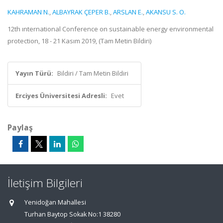
KAHRAMAN N.
,
ALBAYRAK ÇEPER B.
,
ARSLAN E.
,
AKANSU S. O.
12th ınternational Conference on sustainable energy environmental
protection, 18 - 21 Kasım 2019, (Tam Metin Bildiri)
Yayın Türü:
Bildiri / Tam Metin Bildiri
Erciyes Üniversitesi Adresli:
Evet
Paylaş
İletişim Bilgileri
Yenidoğan Mahallesi
Turhan Baytop Sokak No:1 38280