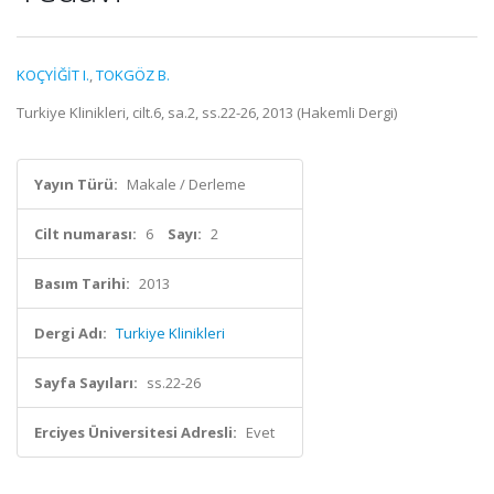
KOÇYİĞİT I.
,
TOKGÖZ B.
Turkiye Klinikleri, cilt.6, sa.2, ss.22-26, 2013 (Hakemli Dergi)
Yayın Türü:
Makale / Derleme
Cilt numarası:
6
Sayı:
2
Basım Tarihi:
2013
Dergi Adı:
Turkiye Klinikleri
Sayfa Sayıları:
ss.22-26
Erciyes Üniversitesi Adresli:
Evet