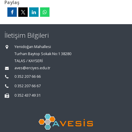
Paylaş
İletişim Bilgileri
Yenidoğan Mahallesi
Turhan Baytop Sokak No:1 38280
TALAS / KAYSERİ
aves@erciyes.edu.tr
0 352 207 66 66
0 352 207 66 67
0 352 437 49 31