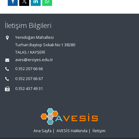
İletişim Bilgileri
Yenidoğan Mahallesi
Turhan Baytop Sokak No:1 38280
TALAS / KAYSERİ
aves@erciyes.edu.tr
0 352 207 66 66
0 352 207 66 67
0 352 437 49 31
Ana Sayfa
|
AVESİS Hakkında
|
İletişim