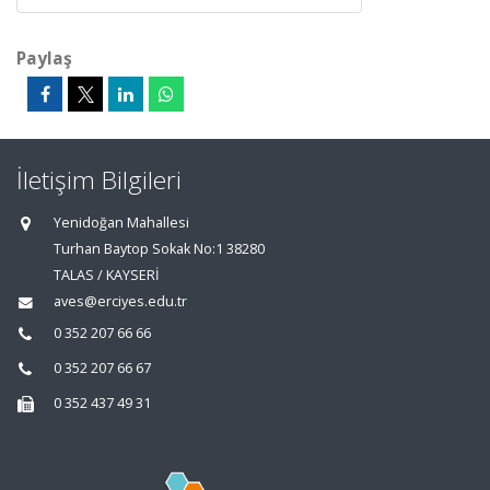
Paylaş
İletişim Bilgileri
Yenidoğan Mahallesi
Turhan Baytop Sokak No:1 38280
TALAS / KAYSERİ
aves@erciyes.edu.tr
0 352 207 66 66
0 352 207 66 67
0 352 437 49 31