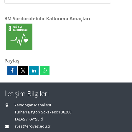
BM Sürdürülebilir Kalkınma Amaçları
Paylaş
İletişim Bilgileri
Yenidoğan Mahallesi
Turhan Baytop Sokak No:1 38280
TALAS / KAYSERİ
aves@erciyes.edu.tr