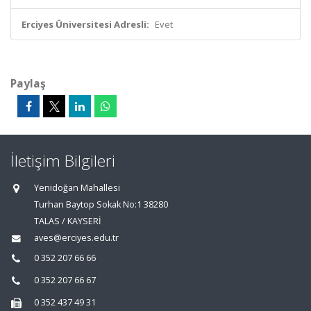
Erciyes Üniversitesi Adresli:
Evet
Paylaş
İletişim Bilgileri
Yenidoğan Mahallesi
Turhan Baytop Sokak No:1 38280
TALAS / KAYSERİ
aves@erciyes.edu.tr
0 352 207 66 66
0 352 207 66 67
0 352 437 49 31