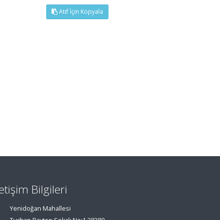
Atıf İçin Kopyala
letişim Bilgileri
Yenidoğan Mahallesi