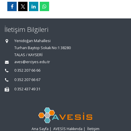
İletişim Bilgileri
Yenidoğan Mahallesi
Turhan Baytop Sokak No:1 38280
TALAS / KAYSERİ
aves@erciyes.edu.tr
0 352 207 66 66
0 352 207 66 67
0 352 437 49 31
Ana Sayfa
|
AVESİS Hakkında
|
İletişim