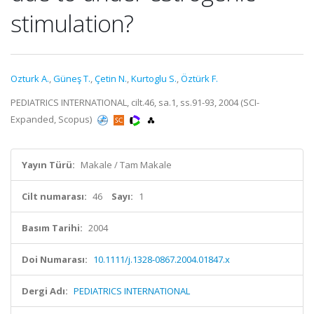
stimulation?
Ozturk A.
,
Güneş T.
,
Çetin N.
,
Kurtoglu S.
,
Öztürk F.
PEDIATRICS INTERNATIONAL, cilt.46, sa.1, ss.91-93, 2004 (SCI-
Expanded, Scopus)
Yayın Türü:
Makale / Tam Makale
Cilt numarası:
46
Sayı:
1
Basım Tarihi:
2004
Doi Numarası:
10.1111/j.1328-0867.2004.01847.x
Dergi Adı:
PEDIATRICS INTERNATIONAL