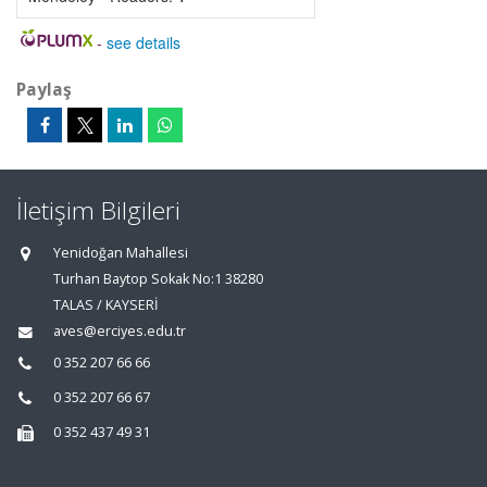
-
see details
Paylaş
İletişim Bilgileri
Yenidoğan Mahallesi
Turhan Baytop Sokak No:1 38280
TALAS / KAYSERİ
aves@erciyes.edu.tr
0 352 207 66 66
0 352 207 66 67
0 352 437 49 31