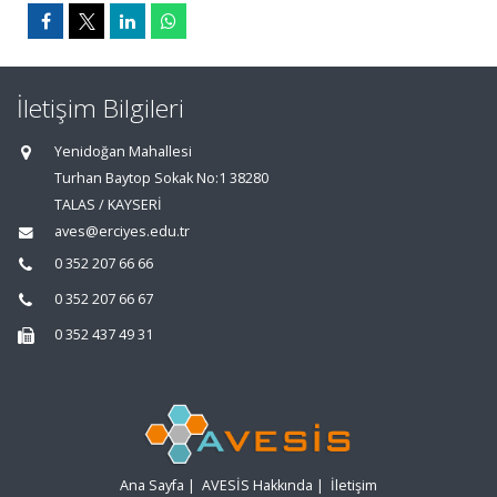
İletişim Bilgileri
Yenidoğan Mahallesi
Turhan Baytop Sokak No:1 38280
TALAS / KAYSERİ
aves@erciyes.edu.tr
0 352 207 66 66
0 352 207 66 67
0 352 437 49 31
Ana Sayfa
|
AVESİS Hakkında
|
İletişim