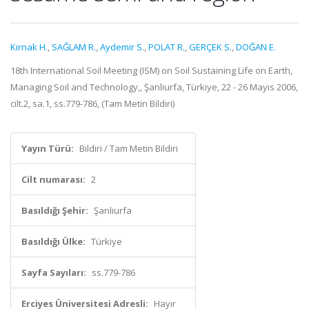
Kirnak H.
,
SAĞLAM R.
,
Aydemir S.
,
POLAT R.
,
GERÇEK S.
,
DOĞAN E.
18th International Soil Meeting (ISM) on Soil Sustaining Life on Earth,
Managing Soil and Technology,, Şanlıurfa, Türkiye, 22 - 26 Mayıs 2006,
cilt.2, sa.1, ss.779-786, (Tam Metin Bildiri)
Yayın Türü:
Bildiri / Tam Metin Bildiri
Cilt numarası:
2
Basıldığı Şehir:
Şanlıurfa
Basıldığı Ülke:
Türkiye
Sayfa Sayıları:
ss.779-786
Erciyes Üniversitesi Adresli:
Hayır