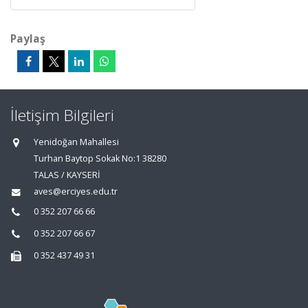
Paylaş
İletişim Bilgileri
Yenidoğan Mahallesi
Turhan Baytop Sokak No:1 38280
TALAS / KAYSERİ
aves@erciyes.edu.tr
0 352 207 66 66
0 352 207 66 67
0 352 437 49 31