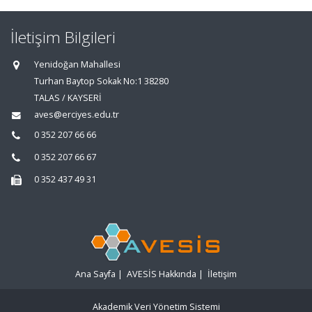
İletişim Bilgileri
Yenidoğan Mahallesi
Turhan Baytop Sokak No:1 38280
TALAS / KAYSERİ
aves@erciyes.edu.tr
0 352 207 66 66
0 352 207 66 67
0 352 437 49 31
Ana Sayfa
|
AVESİS Hakkında
|
İletişim
Akademik Veri Yönetim Sistemi