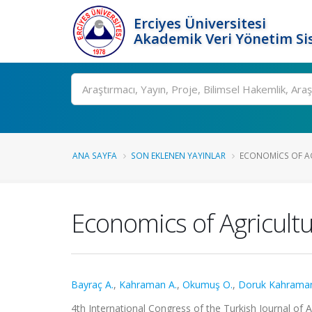
Erciyes Üniversitesi
Akademik Veri Yönetim Si
Ara
ANA SAYFA
SON EKLENEN YAYINLAR
ECONOMICS OF AG
Economics of Agricult
Bayraç A.
,
Kahraman A.
,
Okumuş O.
,
Doruk Kahrama
4th International Congress of the Turkish Journal of 