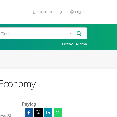
Araştırmacı Girişi
English
Detaylı Arama
o-Economy
Paylaş
ye, 28 -