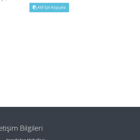
Atıf İçin Kopyala
letişim Bilgileri