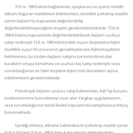
TCK m. 188 hükmü bağlamında, uyuşturucu ve uyarıcı madde
etkisini doğuran maddelerin belirlenmesi, öncelikle psikotrop madde
içeren ilaçların bu kapsamda değerlendirilip
değerlendirilemeyeceğinin tespitini gerekmektirmektedir. TCK m.
188/6 hükmü kapsamında değerlendirilebilecek ilaçların usulsüz
satışı nedeniyle TCK m. 188 hükmündeki suçun oluşmasına ilişkin
(özellikle suçun fiil unsurunun gerçekleşmesine ilişkin) koşulların
belirlenmesi, bu türden ilaçların satışına (ve kontrolüne) dair
kuralların ortaya konulması ve usulsüz ilaç satışı nedeniyle ceza
sorumluluğunun ve failin tespitine ilişkin özel durumların ayrıca
irdelenmesini gerektirmektedir.
Psikotropik ilaçların usulsüz satışı bakımından, Adli Tıp Kurumu
incelemesininve buincelemeyi esas alan Yargıtay uygulamasının,
ceza sorumluluğunun temel ilkeleri kapsamında tartışılmasına ihtiyaç
bulunmaktadır.
İçerdiği miktara, etkisine bakılmaksızın psikotrop madde içeren
bütün ilaçların TCK m. 188 hükmü kapsamında değerlendirilip