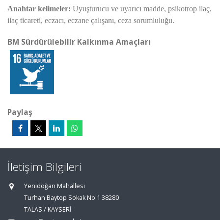
Anahtar kelimeler:
Uyuşturucu ve uyarıcı madde, psikotrop ilaç,
ilaç ticareti, eczacı, eczane çalışanı, ceza sorumluluğu.
BM Sürdürülebilir Kalkınma Amaçları
Paylaş
İletişim Bilgileri
Yenidoğan Mahallesi
Turhan Baytop Sokak No:1 38280
TALAS / KAYSERİ