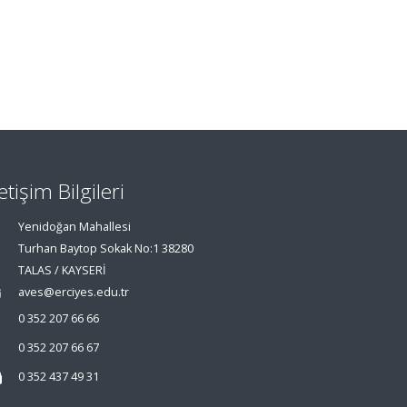
letişim Bilgileri
Yenidoğan Mahallesi
Turhan Baytop Sokak No:1 38280
TALAS / KAYSERİ
aves@erciyes.edu.tr
0 352 207 66 66
0 352 207 66 67
0 352 437 49 31