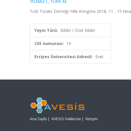
YILMAZ İ.
,
TÜRK M.
Türk Toraks Derneği Yıllık Kongresi 2018, 11 - 15 Nisan 
Yayın Türü:
Bildiri / Özet Bildiri
Cilt numarası:
19
Erciyes Üniversitesi Adresli:
Evet
Ana Sayfa
|
AVESİS Hakkında
|
İletişim