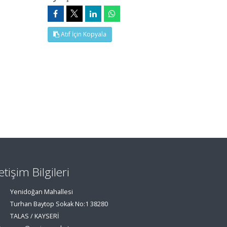
Atıf İçin Kopyala
letişim Bilgileri
Yenidoğan Mahallesi
Turhan Baytop Sokak No:1 38280
TALAS / KAYSERİ