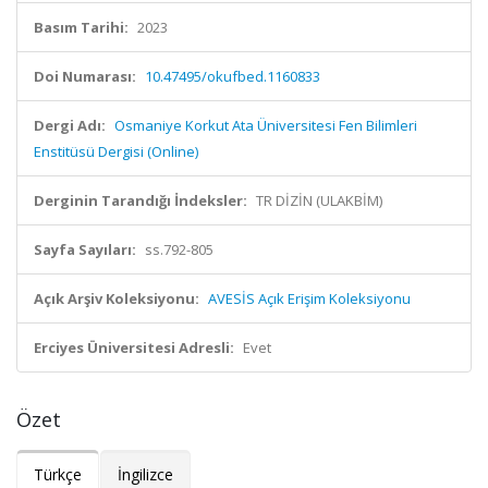
Basım Tarihi:
2023
Doi Numarası:
10.47495/okufbed.1160833
Dergi Adı:
Osmaniye Korkut Ata Üniversitesi Fen Bilimleri
Enstitüsü Dergisi (Online)
Derginin Tarandığı İndeksler:
TR DİZİN (ULAKBİM)
Sayfa Sayıları:
ss.792-805
Açık Arşiv Koleksiyonu:
AVESİS Açık Erişim Koleksiyonu
Erciyes Üniversitesi Adresli:
Evet
Özet
Türkçe
İngilizce