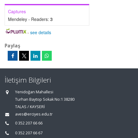
Captures
Mendeley - Readers:
3
-
see details
Paylaş
İletişim Bilgileri
Yenidoğan Mahallesi
Turhan Baytop Sokak No:1 38280
TALAS / KAYSERİ
aves@erciyes.edu.tr
0 352 207 66 66
0 352 207 66 67