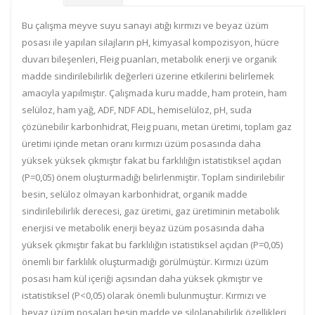
Bu çalışma meyve suyu sanayi atığı kırmızı ve beyaz üzüm
posası ile yapılan silajların pH, kimyasal kompozisyon, hücre
duvarı bileşenleri, Fleig puanları, metabolik enerji ve organik
madde sindirilebilirlik değerleri üzerine etkilerini belirlemek
amacıyla yapılmıştır. Çalışmada kuru madde, ham protein, ham
selüloz, ham yağ, ADF, NDF ADL, hemiselüloz, pH, suda
çözünebilir karbonhidrat, Fleig puanı, metan üretimi, toplam gaz
üretimi içinde metan oranı kırmızı üzüm posasında daha
yüksek yüksek çıkmıştır fakat bu farklılığın istatistiksel açıdan
(P=0,05) önem oluşturmadığı belirlenmiştir. Toplam sindirilebilir
besin, selüloz olmayan karbonhidrat, organik madde
sindirilebilirlik derecesi, gaz üretimi, gaz üretiminin metabolik
enerjisi ve metabolik enerji beyaz üzüm posasında daha
yüksek çıkmıştır fakat bu farklılığın istatistiksel açıdan (P=0,05)
önemli bir farklılık oluşturmadığı görülmüştür. Kırmızı üzüm
posası ham kül içeriği açısından daha yüksek çıkmıştır ve
istatistiksel (P<0,05) olarak önemli bulunmuştur. Kırmızı ve
beyaz üzüm posaları besin madde ve silolanabilirlik özellikleri