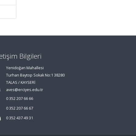
letişim Bilgileri
Yenidoğan Mahallesi
Turhan Baytop Sokak No:1 38280
TALAS / KAYSERİ
aves@erciyes.edu.tr
0 352 207 66 66
0 352 207 66 67
0 352 437 49 31