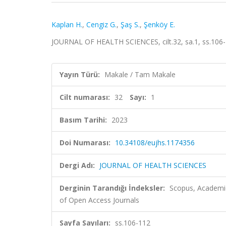
Kaplan H.
,
Cengiz G.
,
Şaş S.
,
Şenköy E.
JOURNAL OF HEALTH SCIENCES, cilt.32, sa.1, ss.106
Yayın Türü:
Makale / Tam Makale
Cilt numarası:
32
Sayı:
1
Basım Tarihi:
2023
Doi Numarası:
10.34108/eujhs.1174356
Dergi Adı:
JOURNAL OF HEALTH SCIENCES
Derginin Tarandığı İndeksler:
Scopus, Academic
of Open Access Journals
Sayfa Sayıları:
ss.106-112