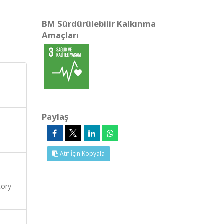
BM Sürdürülebilir Kalkınma
Amaçları
Paylaş
Atıf İçin Kopyala
tory