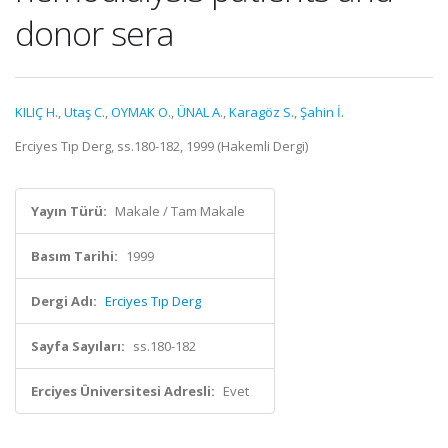
donor sera
KILIÇ H.
,
Utaş C.
,
OYMAK O.
,
ÜNAL A.
,
Karagöz S.
,
Şahin İ.
Erciyes Tıp Derg, ss.180-182, 1999 (Hakemli Dergi)
Yayın Türü:
Makale / Tam Makale
Basım Tarihi:
1999
Dergi Adı:
Erciyes Tıp Derg
Sayfa Sayıları:
ss.180-182
Erciyes Üniversitesi Adresli:
Evet