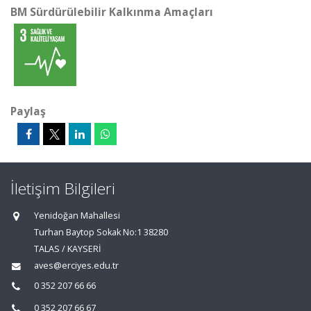
BM Sürdürülebilir Kalkınma Amaçları
Paylaş
İletişim Bilgileri
Yenidoğan Mahallesi
Turhan Baytop Sokak No:1 38280
TALAS / KAYSERİ
aves@erciyes.edu.tr
0 352 207 66 66
0 352 207 66 67